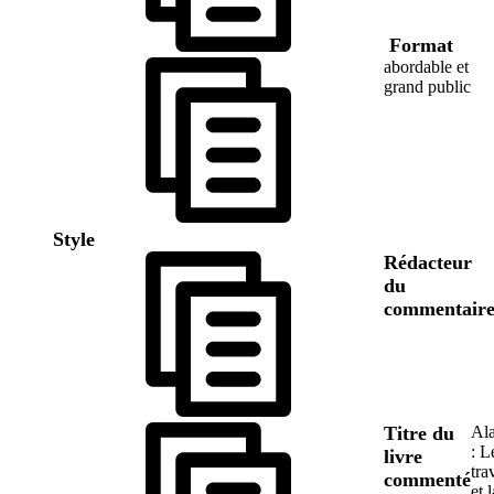
Format
abordable et
grand public
Style
Rédacteur
du
commentair
Titre du
Ala
: L
livre
tra
commenté
et l