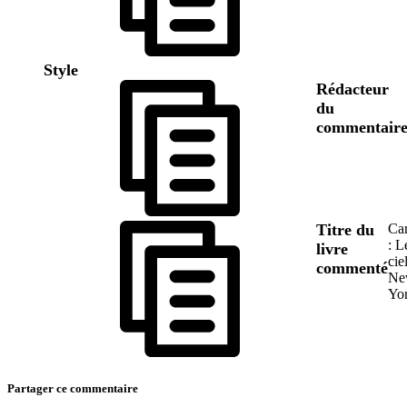
Style
Rédacteur
du
commentair
Titre du
Car
: L
livre
cie
commenté
Ne
Yo
Partager ce commentaire