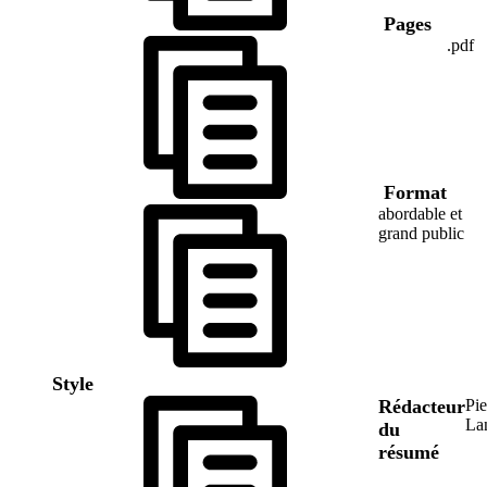
Pages
.pdf
Format
abordable et
grand public
Style
Rédacteur
Pie
La
du
résumé