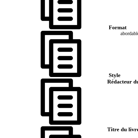
Format
abordabl
Style
Rédacteur d
Titre du liv