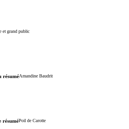
e et grand public
u résumé
Amandine Baudrit
re résumé
Poil de Carotte