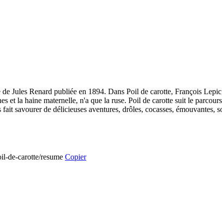
 de Jules Renard publiée en 1894. Dans Poil de carotte, François Lepic
nes et la haine maternelle, n'a que la ruse. Poil de carotte suit le parcou
s fait savourer de délicieuses aventures, drôles, cocasses, émouvantes, so
oil-de-carotte/resume
Copier