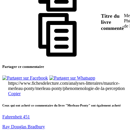
Titre du
Mer
Ph
livre
de 
commenté
Partager ce commentaire
https://www.fichesdelecture.com/analyses-litteraires/maurice-
merleau-ponty/merleau-ponty/phenomenologie-de-la-perception
Copier
Ceux qui ont acheté ce commentaire du livre "Merleau-Ponty" ont également acheté
Fahrenheit 451
Ray Douglas Bradbury