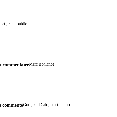
e et grand public
u commentaire
Marc Bonichot
re commenté
Gorgias : Dialogue et philosophie