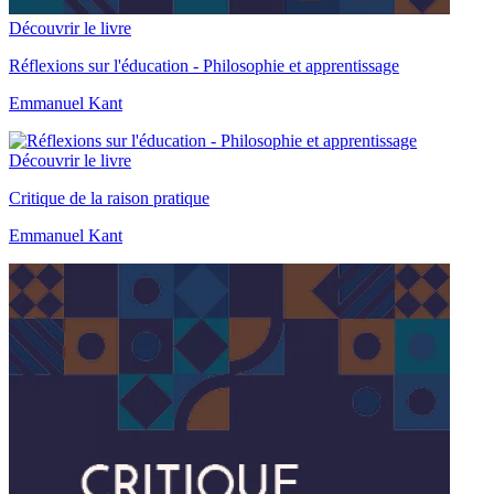
Découvrir le livre
Réflexions sur l'éducation - Philosophie et apprentissage
Emmanuel Kant
Découvrir le livre
Critique de la raison pratique
Emmanuel Kant