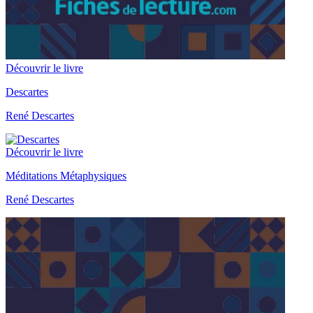
Découvrir le livre
Descartes
René Descartes
Découvrir le livre
Méditations Métaphysiques
René Descartes