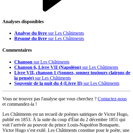
Analyses disponibles
Analyse du livre
sur Les Châtiments
Résumé du livre
sur Les Châtiments
Commentaires
Chanson
sur Les Châtiments
Chanson 6, Livre VII (Napoléon)
sur Les Châtiments
Livre VII, chanson 1 (Sonnez, sonnez toujours clairons de
la pensée)
sur Les Châtiments
Souvenir de la nuit du 4 (Livre II)
sur Les Châtiments
Vous ne trouvez pas l'analyse que vous cherchez ?
Contactez-nous
et commandez-la !
Les Châtiments est un recueil de poèmes satiriques de Victor Hugo,
publié en 1853. À la suite du coup d'État du 2 décembre 1851 qui
voit l’arrivée au pouvoir du prince Louis-Napoléon Bonaparte,
Victor Hugo s’est exilé. Les Châtiments constitue pour le poète, une