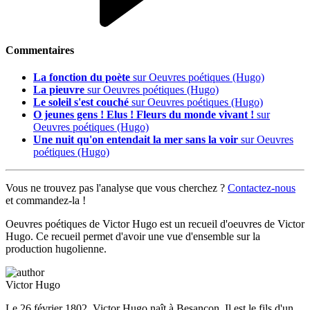
Commentaires
La fonction du poète
sur Oeuvres poétiques (Hugo)
La pieuvre
sur Oeuvres poétiques (Hugo)
Le soleil s'est couché
sur Oeuvres poétiques (Hugo)
O jeunes gens ! Elus ! Fleurs du monde vivant !
sur
Oeuvres poétiques (Hugo)
Une nuit qu'on entendait la mer sans la voir
sur Oeuvres
poétiques (Hugo)
Vous ne trouvez pas l'analyse que vous cherchez ?
Contactez-nous
et commandez-la !
Oeuvres poétiques de Victor Hugo est un recueil d'oeuvres de Victor
Hugo. Ce recueil permet d'avoir une vue d'ensemble sur la
production hugolienne.
Victor Hugo
Le 26 février 1802, Victor Hugo naît à Besançon. Il est le fils d'un