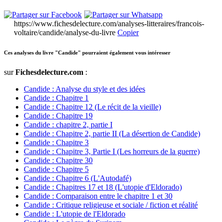
https://www.fichesdelecture.com/analyses-litteraires/francois-
voltaire/candide/analyse-du-livre
Copier
Ces analyses du livre "Candide" pourraient également vous intéresser
sur
Fichesdelecture.com
:
Candide : Analyse du style et des idées
Candide : Chapitre 1
Candide : Chapitre 12 (Le récit de la vieille)
Candide : Chapitre 19
Candide : chapitre 2, partie I
Candide : Chapitre 2, partie II (La désertion de Candide)
Candide : Chapitre 3
Candide : Chapitre 3, Partie I (Les horreurs de la guerre)
Candide : Chapitre 30
Candide : Chapitre 5
Candide : Chapitre 6 (L'Autodafé)
Candide : Chapitres 17 et 18 (L'utopie d'Eldorado)
Candide : Comparaison entre le chapitre 1 et 30
Candide : Critique religieuse et sociale / fiction et réalité
Candide : L'utopie de l'Eldorado