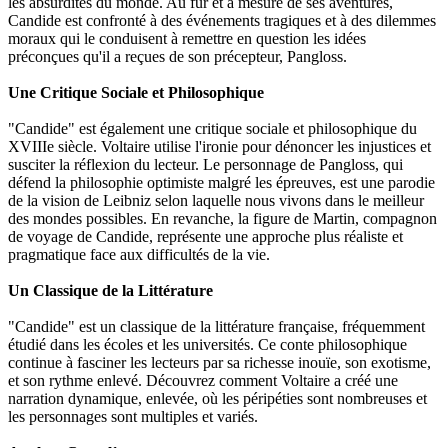
les absurdités du monde. Au fur et à mesure de ses aventures,
Candide est confronté à des événements tragiques et à des dilemmes
moraux qui le conduisent à remettre en question les idées
préconçues qu'il a reçues de son précepteur, Pangloss.
Une Critique Sociale et Philosophique
"Candide" est également une critique sociale et philosophique du
XVIIIe siècle. Voltaire utilise l'ironie pour dénoncer les injustices et
susciter la réflexion du lecteur. Le personnage de Pangloss, qui
défend la philosophie optimiste malgré les épreuves, est une parodie
de la vision de Leibniz selon laquelle nous vivons dans le meilleur
des mondes possibles. En revanche, la figure de Martin, compagnon
de voyage de Candide, représente une approche plus réaliste et
pragmatique face aux difficultés de la vie.
Un Classique de la Littérature
"Candide" est un classique de la littérature française, fréquemment
étudié dans les écoles et les universités. Ce conte philosophique
continue à fasciner les lecteurs par sa richesse inouïe, son exotisme,
et son rythme enlevé. Découvrez comment Voltaire a créé une
narration dynamique, enlevée, où les péripéties sont nombreuses et
les personnages sont multiples et variés.